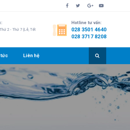
c:
Hotline tư vấn:
028 3501 4640
Thứ 2 - Thứ 7 (Lễ, Tết
028 3717 8208
 tức
Liên hệ