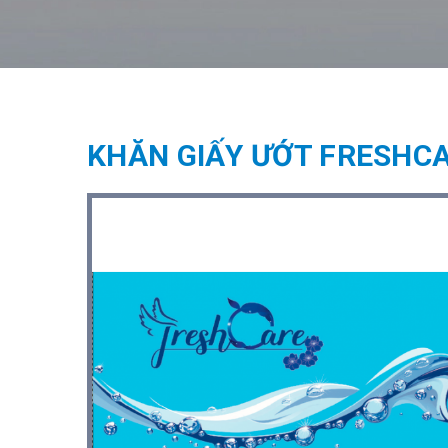
KHĂN GIẤY ƯỚT FRESHC