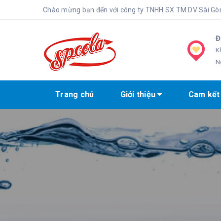
Chào mừng bạn đến với công ty TNHH SX TM DV Sài G
Đ
K
N
Trang chủ
Giới thiệu
Cam kết