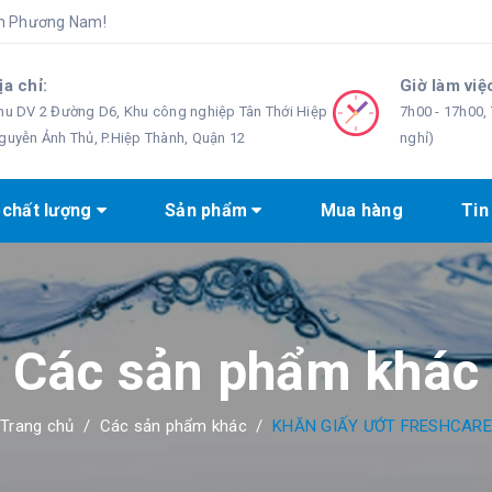
òn Phương Nam!
ịa chỉ:
Giờ làm việ
hu DV 2 Đường D6, Khu công nghiệp Tân Thới Hiệp
7h00 - 17h00, 
guyễn Ảnh Thủ, P.Hiệp Thành, Quận 12
nghỉ)
 chất lượng
Sản phẩm
Mua hàng
Tin
Các sản phẩm khác
Trang chủ
/
Các sản phẩm khác
/
KHĂN GIẤY ƯỚT FRESHCARE